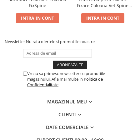
Șuruburi Canulate
FixSpine
Fixare Coloana Vet Spine
Suruburi Canulate Herbert
Fixation
Șuruburi Corticale
Suruburi Corticale
INTRA IN CONT
INTRA IN CONT
Șuruburi Locking
Suruburi Spongie
Șuruburi TORX Locking
TTA
Newsletter
Nu rata ofertele si promotiile noastre
Vreau sa primesc newsletter cu promotiile
magazinului. Afla mai multe in
Politica de
Confidentialitate
MAGAZINUL MEU
CLIENTI
DATE COMERCIALE
SUPORT CLIENTI
09:00 - 18:00