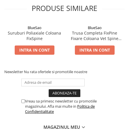
Șuruburi Canulate
Suruburi Canulate Herbert
PRODUSE SIMILARE
Șuruburi Corticale
Suruburi Corticale
Șuruburi Locking
Suruburi Spongie
BlueSao
BlueSao
Șuruburi TORX Locking
TTA
Suruburi Poliaxiale Coloana
Trusa Completa FixPine
FixSpine
Fixare Coloana Vet Spine
Fixation
INTRA IN CONT
INTRA IN CONT
Newsletter
Nu rata ofertele si promotiile noastre
Vreau sa primesc newsletter cu promotiile
magazinului. Afla mai multe in
Politica de
Confidentialitate
MAGAZINUL MEU