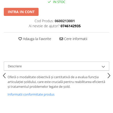
Placi Blocate 2.4
IN STOC
Forceps de camp
Placi Blocate 2.7
Forceps Reducere & Fixatori
INTRA IN CONT
Placi Blocate 3.5
Motoare Ortopedie
Cod Produs:
0600213001
Mulare Placi
Placi DHCP
Ai nevoie de ajutor?
0746142935
Pensa si Forceps
Placi Neblocate 1.5
Port ac
Adauga la Favorite
Cere informatii
Placi Neblocate 2.0
Surubelnite
Placi Neblocate 2.4
Tarod
Placi Neblocate 2.7
Tintire (Aiming)
Plăci Blocate
Placi Neblocate 3.5
Descriere
Plăci L, T și Mesh
Proteza Calcaneus
Oferă o modalitate obiectivă și cantitativă de a evalua funcția
Plăci Neblocate
Saibe
articulației șoldului, care este crucială pentru reabilitarea eficientă
Plăci Reconstrucție
SpinoFix Coloana
și tratamentul problemelor legate de șold.
Plăci TPLO Blocate
Suruburi Ancora
Informatii conformitate produs
Plăci Tubulare
Suruburi Blocate HEX
Set Instrumentar Ortopedie
Suruburi Blocate TORX