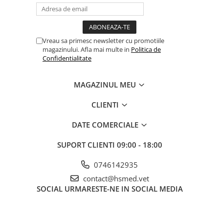
Șuruburi Canulate
Suruburi Canulate Herbert
Șuruburi Corticale
Suruburi Corticale
Șuruburi Locking
Suruburi Spongie
Vreau sa primesc newsletter cu promotiile
magazinului. Afla mai multe in
Politica de
Șuruburi TORX Locking
TTA
Confidentialitate
MAGAZINUL MEU
CLIENTI
DATE COMERCIALE
SUPORT CLIENTI
09:00 - 18:00
0746142935
contact@hsmed.vet
SOCIAL
URMARESTE-NE IN SOCIAL MEDIA