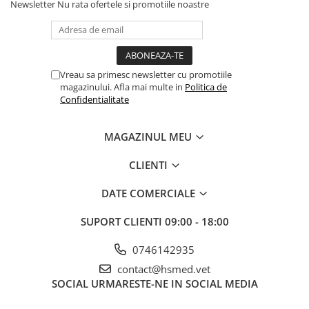
Newsletter
Nu rata ofertele si promotiile noastre
Șuruburi Canulate
Suruburi Canulate Herbert
Șuruburi Corticale
Suruburi Corticale
Șuruburi Locking
Suruburi Spongie
Vreau sa primesc newsletter cu promotiile
Șuruburi TORX Locking
TTA
magazinului. Afla mai multe in
Politica de
Confidentialitate
MAGAZINUL MEU
CLIENTI
DATE COMERCIALE
SUPORT CLIENTI
09:00 - 18:00
0746142935
contact@hsmed.vet
SOCIAL
URMARESTE-NE IN SOCIAL MEDIA